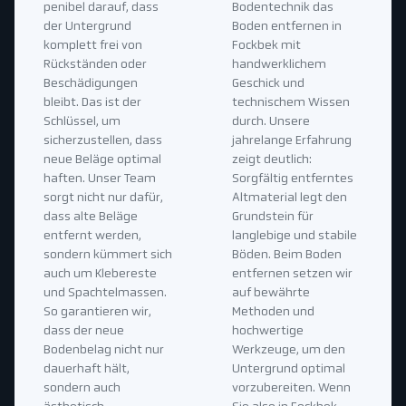
penibel darauf, dass
Bodentechnik das
der Untergrund
Boden entfernen in
komplett frei von
Fockbek mit
Rückständen oder
handwerklichem
Beschädigungen
Geschick und
bleibt. Das ist der
technischem Wissen
Schlüssel, um
durch. Unsere
sicherzustellen, dass
jahrelange Erfahrung
neue Beläge optimal
zeigt deutlich:
haften. Unser Team
Sorgfältig entferntes
sorgt nicht nur dafür,
Altmaterial legt den
dass alte Beläge
Grundstein für
entfernt werden,
langlebige und stabile
sondern kümmert sich
Böden. Beim Boden
auch um Klebereste
entfernen setzen wir
und Spachtelmassen.
auf bewährte
So garantieren wir,
Methoden und
dass der neue
hochwertige
Bodenbelag nicht nur
Werkzeuge, um den
dauerhaft hält,
Untergrund optimal
sondern auch
vorzubereiten. Wenn