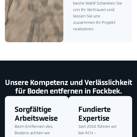
beste Wahl! Schenken Sie
uns Ihr Vertrauen und
lassen Sie uns
zusammen Ihr Projekt
realisieren.
Unsere Kompetenz und Verlässlichkeit
für Boden entfernen in Fockbek.
Sorgfältige
Fundierte
Arbeitsweise
Expertise
Beim Entfernen des
Seit 2016 führen wir
Bodens achten wir
bei ACH –