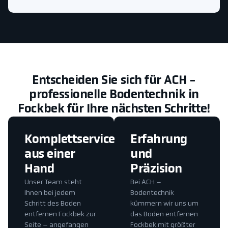
Entscheiden Sie sich für ACH -
professionelle Bodentechnik in
Fockbek für Ihre nächsten Schritte!
Komplettservice
Erfahrung
aus einer
und
Hand
Präzision
Unser Team steht
Bei ACH –
Ihnen bei jedem
Bodentechnik
Schritt des Boden
kümmern wir uns um
entfernen Fockbek zur
das Boden entfernen
Seite – angefangen
Fockbek mit größter