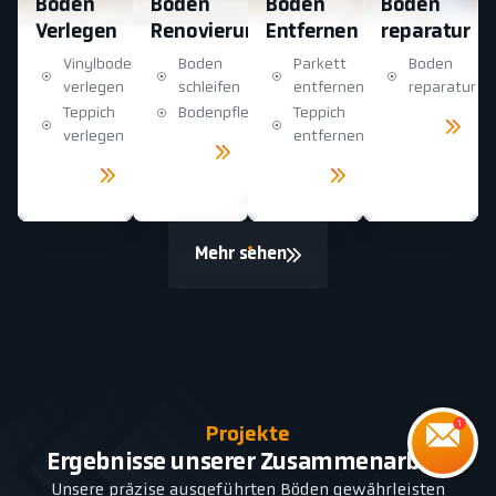
Boden
Boden
Boden
Boden
Verlegen
Renovierung
Entfernen
reparatur
Vinylboden
Boden
Parkett
Boden
verlegen
schleifen
entfernen
reparatur
Teppich
Bodenpflege
Teppich
Mehr
sehen
verlegen
entfernen
Mehr
sehen
Mehr
Mehr
sehen
sehen
Mehr sehen
Projekte
Ergebnisse unserer Zusammenarbeit
Unsere präzise ausgeführten Böden gewährleisten