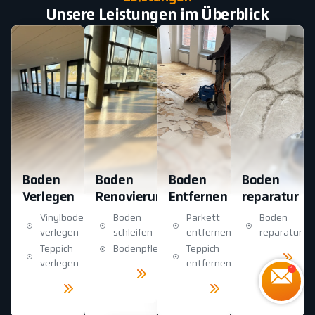
Unsere Leistungen im Überblick
Boden
Boden
Boden
Boden
Verlegen
Renovierung
Entfernen
reparatur
Vinylboden
Boden
Parkett
Boden
verlegen
schleifen
entfernen
reparatur
Teppich
Bodenpflege
Teppich
Mehr
sehen
verlegen
entfernen
Mehr
sehen
Mehr
Mehr
sehen
sehen