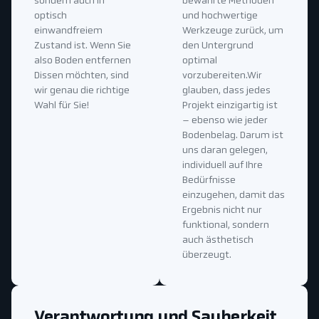
sondern auch in
bewährte Methoden
optisch
und hochwertige
einwandfreiem
Werkzeuge zurück, um
Zustand ist. Wenn Sie
den Untergrund
also Boden entfernen
optimal
Dissen möchten, sind
vorzubereiten.Wir
wir genau die richtige
glauben, dass jedes
Wahl für Sie!
Projekt einzigartig ist
– ebenso wie jeder
Bodenbelag. Darum ist
uns daran gelegen,
individuell auf Ihre
Bedürfnisse
einzugehen, damit das
Ergebnis nicht nur
funktional, sondern
auch ästhetisch
überzeugt.
Verantwortung und Sauberkeit