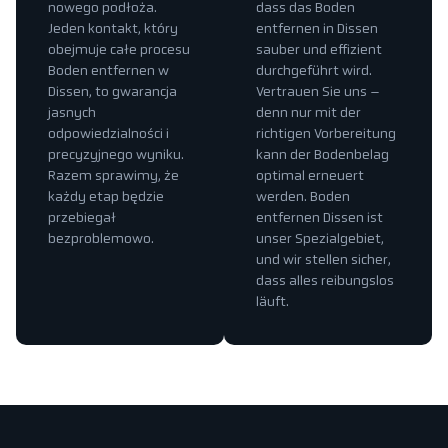
nowego podłoża.
dass das Boden
Jeden kontakt, który
entfernen in Dissen
obejmuje całe procesu
sauber und effizient
Boden entfernen w
durchgeführt wird.
Dissen, to gwarancja
Vertrauen Sie uns –
jasnych
denn nur mit der
odpowiedzialności i
richtigen Vorbereitung
precyzyjnego wyniku.
kann der Bodenbelag
Razem sprawimy, że
optimal erneuert
każdy etap będzie
werden. Boden
przebiegał
entfernen Dissen ist
bezproblemowo.
unser Spezialgebiet,
und wir stellen sicher,
dass alles reibungslos
läuft.