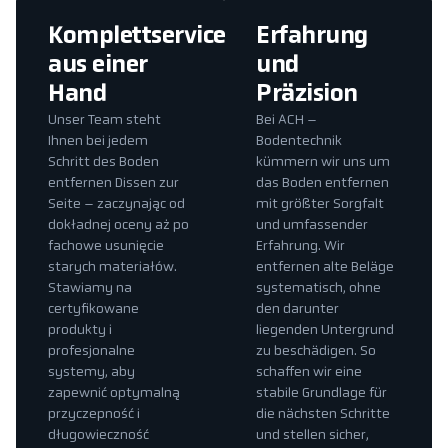
Komplettservice
Erfahrung
aus einer
und
Hand
Präzision
Unser Team steht
Bei ACH –
Ihnen bei jedem
Bodentechnik
Schritt des Boden
kümmern wir uns um
entfernen Dissen zur
das Boden entfernen
Seite – zaczynając od
mit größter Sorgfalt
dokładnej oceny aż po
und umfassender
fachowe usunięcie
Erfahrung. Wir
starych materiałów.
entfernen alte Beläge
Stawiamy na
systematisch, ohne
certyfikowane
den darunter
produkty i
liegenden Untergrund
profesjonalne
zu beschädigen. So
systemy, aby
schaffen wir eine
zapewnić optymalną
stabile Grundlage für
przyczepność i
die nächsten Schritte
długowieczność
und stellen sicher,