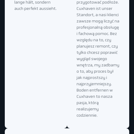
lange hält, sondern
przygotować podłoże.
auch perfekt aussieht.
Cuxhaven ist unser
Standort, a nasi klienci
zawsze mogą liczyć na
profesjonalną obsługę
i fachową pomoc. Bez
względu na to, czy
planujesz remont, czy
tylko chcesz poprawić
wygląd swojego
wnętrza, my zadbamy
o to, aby proces był
jak najprostszy i
najprzyjemniejszy.
Boden entfernen w
Cuxhaven to nasza
pasja, którą
realizujemy
codziennie.