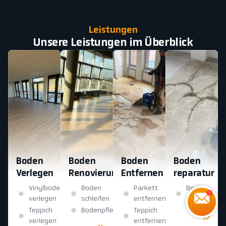
Leistungen
Unsere Leistungen im Überblick
Boden
Boden
Boden
Boden
Verlegen
Renovierung
Entfernen
reparatur
Vinylboden
Boden
Parkett
Boden
verlegen
schleifen
entfernen
reparatur
Teppich
Bodenpflege
Teppich
Mehr
sehen
verlegen
entfernen
Mehr