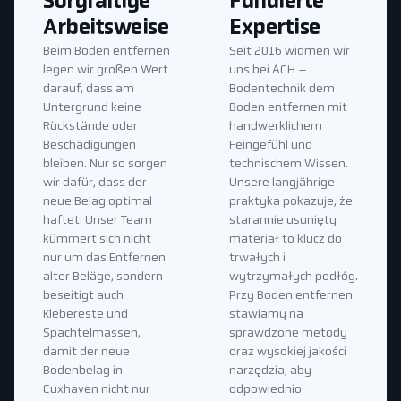
Sorgfältige
Fundierte
Arbeitsweise
Expertise
Beim Boden entfernen
Seit 2016 widmen wir
legen wir großen Wert
uns bei ACH –
darauf, dass am
Bodentechnik dem
Untergrund keine
Boden entfernen mit
Rückstände oder
handwerklichem
Beschädigungen
Feingefühl und
bleiben. Nur so sorgen
technischem Wissen.
wir dafür, dass der
Unsere langjährige
neue Belag optimal
praktyka pokazuje, że
haftet. Unser Team
starannie usunięty
kümmert sich nicht
materiał to klucz do
nur um das Entfernen
trwałych i
alter Beläge, sondern
wytrzymałych podłóg.
beseitigt auch
Przy Boden entfernen
Klebereste und
stawiamy na
Spachtelmassen,
sprawdzone metody
damit der neue
oraz wysokiej jakości
Bodenbelag in
narzędzia, aby
Cuxhaven nicht nur
odpowiednio