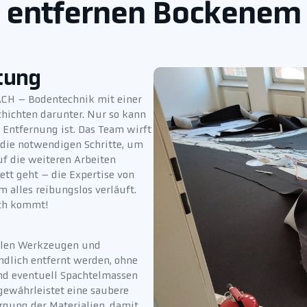
entfernen Bockenem
tung
ACH – Bodentechnik mit einer
hichten darunter. Nur so kann
 Entfernung ist. Das Team wirft
 die notwendigen Schritte, um
f die weiteren Arbeiten
ett geht – die Expertise von
 alles reibungslos verläuft.
nach kommt!
ellen Werkzeugen und
ündlich entfernt werden, ohne
und eventuell Spachtelmassen
ewährleistet eine saubere
rgung der Materialien, damit