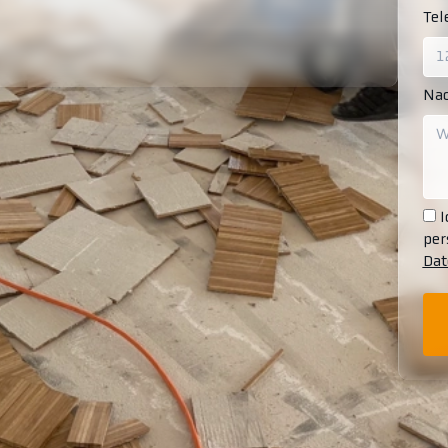
Te
Nac
I
per
Dat