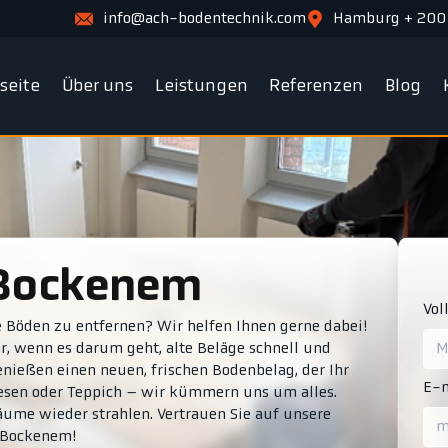
info@ach-bodentechnik.com
Hamburg + 200
tseite
Über uns
Leistungen
Referenzen
Blog
 Bockenem
Vol
e Böden zu entfernen? Wir helfen Ihnen gerne dabei!
r, wenn es darum geht, alte Beläge schnell und
 genießen einen neuen, frischen Bodenbelag, der Ihr
E-m
iesen oder Teppich – wir kümmern uns um alles.
äume wieder strahlen. Vertrauen Sie auf unsere
 Bockenem!