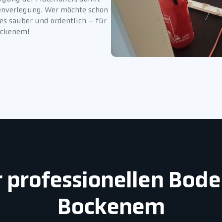
denverlegung. Wer möchte schon
es sauber und ordentlich – für
ockenem!
er professionellen Bo
Bockenem