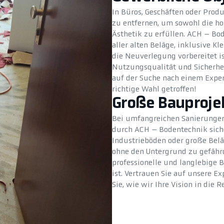
In Büros, Geschäften oder Produ
zu entfernen, um sowohl die ho
Ästhetik zu erfüllen. ACH – B
aller alten Beläge, inklusive Kl
die Neuverlegung vorbereitet ist
Nutzungsqualität und Sicherhe
auf der Suche nach einem Exper
richtige Wahl getroffen!
Große Bauproje
Bei umfangreichen Sanierungen
durch ACH – Bodentechnik siche
Industrieböden oder große Bel
ohne den Untergrund zu gefährde
professionelle und langlebige 
ist. Vertrauen Sie auf unsere 
Sie, wie wir Ihre Vision in die 