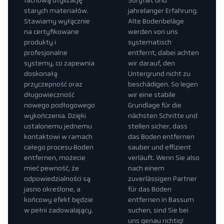
fachową utylizację
Sorgfalt und
starych materiałów.
jahrelanger Erfahrung.
Stawiamy wyłącznie
Alte Bodenbeläge
na certyfikowane
werden von uns
produkty i
systematisch
profesjonalne
entfernt, dabei achten
systemy, co zapewnia
wir darauf, den
doskonałą
Untergrund nicht zu
przyczepność oraz
beschädigen. So legen
długowieczność
wir eine stabile
nowego podłogowego
Grundlage für die
wykończenia. Dzięki
nächsten Schritte und
ustalonemu jednemu
stellen sicher, dass
kontaktowi w ramach
das Boden entfernen
całego procesu Boden
sauber und effizient
entfernen, możecie
verläuft. Wenn Sie also
mieć pewność, że
nach einem
odpowiedzialności są
zuverlässigen Partner
jasno określone, a
für das Boden
końcowy efekt będzie
entfernen in Bassum
w pełni zadowalający.
suchen, sind Sie bei
uns genau richtig!