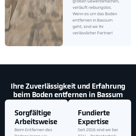
großen Gewerbeflächen,
verläuft reibungslos.
Wenn es um das Boden
entfernen in Bassum
geht, sind wir Ihr
verlässlicher Partner!
Ihre Zuverlässigkeit und Erfahrung
beim Boden entfernen in Bassum
Sorgfältige
Fundierte
Arbeitsweise
Expertise
Beim Entfernen des
Seit 2016 sind wir bei