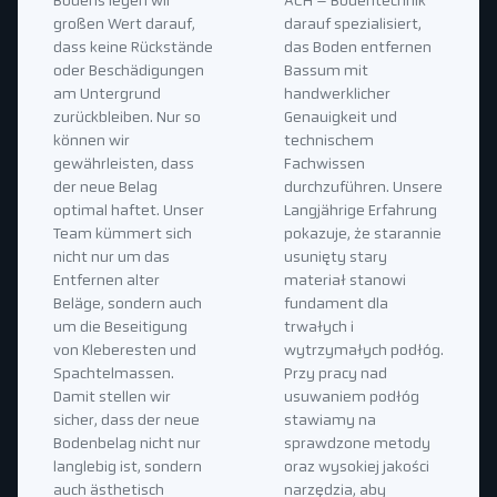
Bodens legen wir
ACH – Bodentechnik
großen Wert darauf,
darauf spezialisiert,
dass keine Rückstände
das Boden entfernen
oder Beschädigungen
Bassum mit
am Untergrund
handwerklicher
zurückbleiben. Nur so
Genauigkeit und
können wir
technischem
gewährleisten, dass
Fachwissen
der neue Belag
durchzuführen. Unsere
optimal haftet. Unser
Langjährige Erfahrung
Team kümmert sich
pokazuje, że starannie
nicht nur um das
usunięty stary
Entfernen alter
materiał stanowi
Beläge, sondern auch
fundament dla
um die Beseitigung
trwałych i
von Kleberesten und
wytrzymałych podłóg.
Spachtelmassen.
Przy pracy nad
Damit stellen wir
usuwaniem podłóg
sicher, dass der neue
stawiamy na
Bodenbelag nicht nur
sprawdzone metody
langlebig ist, sondern
oraz wysokiej jakości
auch ästhetisch
narzędzia, aby