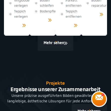
Vinylboden
Boden
Parkett
Boden
verlegen
schleifen
entfernen
reparatur
Teppich
Bodenpflege
Teppich
Mehr
sehen
verlegen
entfernen
Mehr
sehen
Mehr
Mehr
sehen
sehen
Mehr sehen
Projekte
Ergebnisse unserer Zusammenarbeit
Unsere präzise ausgeführten Böden gewährleisten
langlebige, ästhetische Lösungen für jede Anforderung.